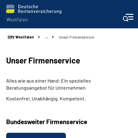
DRV
Westfalen
…
Unser Firmenservice
Kontakt und Beratung
Broschüren und mehr
Unser Firmenservice
Experten
Alles wie aus einer Hand: Ein spezielles
Beratungsangebot für Unternehmen
Presse
Kostenfrei. Unabhängig. Kompetent.
Karriere
Bundesweiter Firmenservice
Über uns