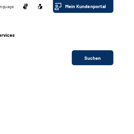
Mein Kundenportal
nguage
ervices
Suchen