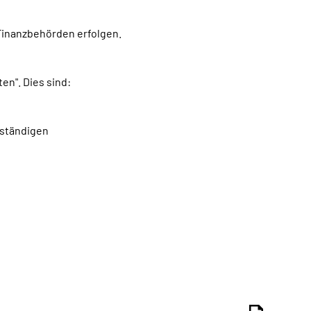
Finanzbehörden erfolgen.
n". Dies sind:
bständigen