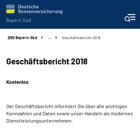
DRV
Bayern-Süd
…
Geschäftsbericht 2018
Beratung und Kontakt
Karriere
Geschäftsbericht 2018
Presse
Kostenlos
Rehaverbund
Der Geschäftsbericht informiert Sie über alle wichtigen
Über Uns
Kennzahlen und Daten sowie unser Handeln als modernes
Dienstleistungsunternehmen.
Inhalte in Gebärdensprache (DGS)