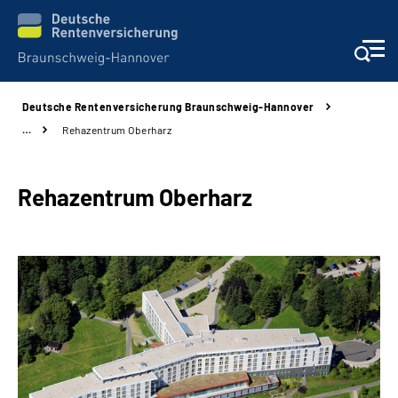
Deutsche Rentenversicherung Braunschweig-Hannover
Services
…
Rehazentrum Oberharz
Beratung und Kontakt
Rehazentrum Oberharz
Unsere Kliniken
Karriere
Presse
Über uns