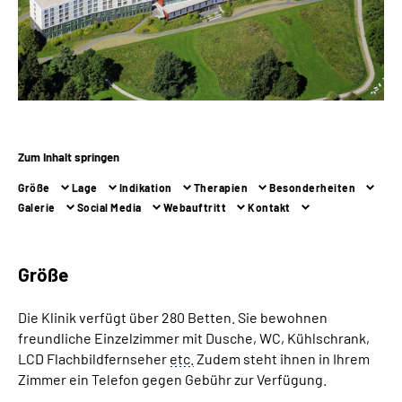
Online-Services
Inhalte in Gebärdensprache (DGS)
Leichte Sprache
Zum Inhalt springen
Suche
Größe
Lage
Indikation
Therapien
Besonderheiten
Galerie
Social Media
Webauftritt
Kontakt
Mein Kundenportal
Größe
Die Klinik verfügt über 280 Betten. Sie bewohnen
freundliche Einzelzimmer mit Dusche, WC, Kühlschrank,
LCD Flachbildfernseher
etc.
Zudem steht ihnen in Ihrem
Zimmer ein Telefon gegen Gebühr zur Verfügung.