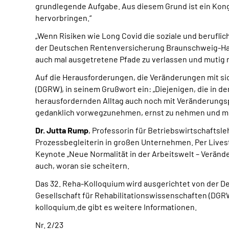
grundlegende Aufgabe. Aus diesem Grund ist ein Kongre
hervorbringen.“
„Wenn Risiken wie Long Covid die soziale und berufli
der Deutschen Rentenversicherung Braunschweig-Hannov
auch mal ausgetretene Pfade zu verlassen und mutig n
Auf die Herausforderungen, die Veränderungen mit si
(DGRW), in seinem Grußwort ein: „Diejenigen, die in de
herausfordernden Alltag auch noch mit Veränderungsp
gedanklich vorwegzunehmen, ernst zu nehmen und mit
Dr. Jutta Rump
, Professorin für Betriebswirtschaftsle
Prozessbegleiterin in großen Unternehmen. Per Livest
Keynote „Neue Normalität in der Arbeitswelt – Verän
auch, woran sie scheitern.
Das 32. Reha-Kolloquium wird ausgerichtet von der
Gesellschaft für Rehabilitationswissenschaften (DGR
kolloquium.de gibt es weitere Informationen.
Nr.
2/23