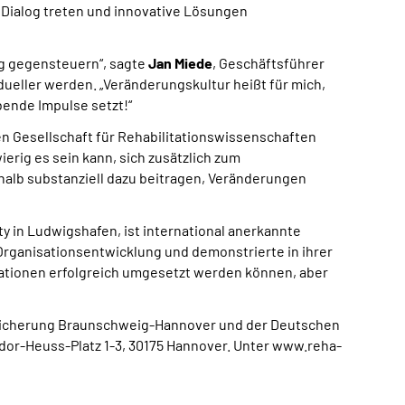
n Dialog treten und innovative Lösungen
ig gegensteuern“, sagte
Jan Miede
, Geschäftsführer
ueller werden. „Veränderungskultur heißt für mich,
bende Impulse setzt!“
en Gesellschaft für Rehabilitationswissenschaften
erig es sein kann, sich zusätzlich zum
alb substanziell dazu beitragen, Veränderungen
ty in Ludwigshafen, ist international anerkannte
 Organisationsentwicklung und demonstrierte in ihrer
sationen erfolgreich umgesetzt werden können, aber
rsicherung Braunschweig-Hannover und der Deutschen
dor-Heuss-Platz 1-3, 30175 Hannover. Unter www.reha-