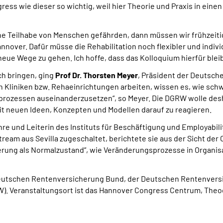
ss wie dieser so wichtig, weil hier Theorie und Praxis in eine
che Teilhabe von Menschen gefährden, dann müssen wir frühzeit
er. Dafür müsse die Rehabilitation noch flexibler und individ
eue Wege zu gehen. Ich hoffe, dass das Kolloquium hierfür blei
ch bringen, ging
Prof Dr. Thorsten Meyer
, Präsident der Deutsch
n Kliniken bzw. Rehaeinrichtungen arbeiten, wissen es, wie schwi
rozessen auseinanderzusetzen“, so Meyer. Die DGRW wolle desh
 neuen Ideen, Konzepten und Modellen darauf zu reagieren.
hre und Leiterin des Instituts für Beschäftigung und Employabili
ream aus Sevilla zugeschaltet, berichtete sie aus der Sicht der
derung als Normalzustand“, wie Veränderungsprozesse in Organi
 Deutschen Rentenversicherung Bund, der Deutschen Rentenve
W). Veranstaltungsort ist das Hannover Congress Centrum, Theo