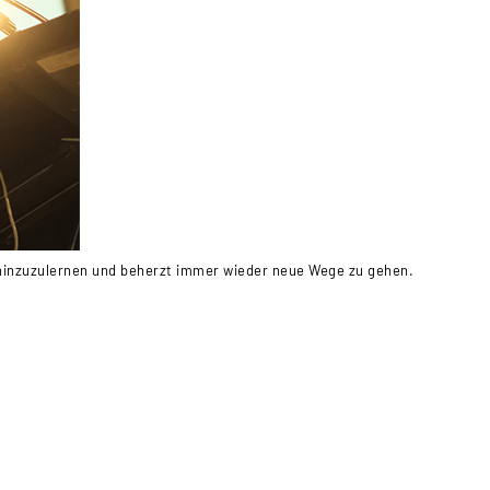
 hinzuzulernen und beherzt immer wieder neue Wege zu gehen.
Dr. Andreas
und lobte d
fortlaufend