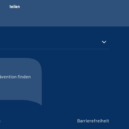
teilen
ävention finden
s
Barrierefreiheit