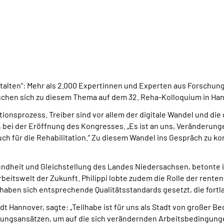
talten“: Mehr als 2.000 Expertinnen und Experten aus Forschung
chen sich zu diesem Thema auf dem 32. Reha-Kolloquium in Ha
ationsprozess. Treiber sind vor allem der digitale Wandel und d
bei der Eröffnung des Kongresses. „Es ist an uns, Veränderung
uch für die Rehabilitation.“ Zu diesem Wandel ins Gespräch zu 
esundheit und Gleichstellung des Landes Niedersachsen, betonte
rbeitswelt der Zukunft. Philippi lobte zudem die Rolle der rent
 haben sich entsprechende Qualitätsstandards gesetzt, die fort
 Hannover, sagte: „Teilhabe ist für uns als Stadt von großer Be
ungsansätzen, um auf die sich verändernden Arbeitsbedingunge