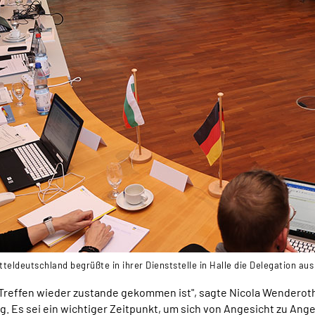
eldeutschland begrüßte in ihrer Dienststelle in Halle die Delegation aus
s Treffen wieder zustande gekommen ist", sagte Nicola Wenderot
. Es sei ein wichtiger Zeitpunkt, um sich von Angesicht zu Ang