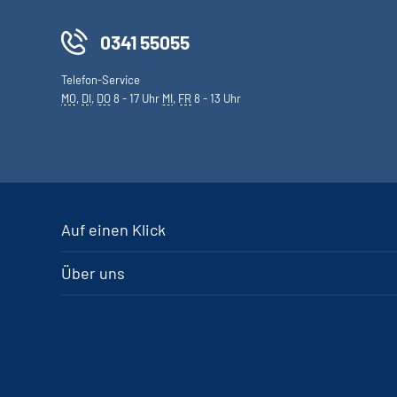
0341 55055
Telefon-Service
MO
,
DI
,
DO
8 - 17 Uhr
MI
,
FR
8 - 13 Uhr
Auf einen Klick
Über uns