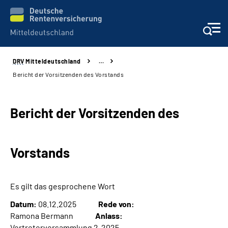
DRV
Mitteldeutschland
…
Aktuelles
Bericht der Vorsitzenden des Vorstands
Beratung und Kontakt
Bericht der Vorsitzenden des
Formulare
Vorstands
Karriere
Presse
Es gilt das gesprochene Wort
Datum:
08.12.2025
Rede von:
Über uns
Ramona Bermann
Anlass:
Vertreterversammlung 2-2025