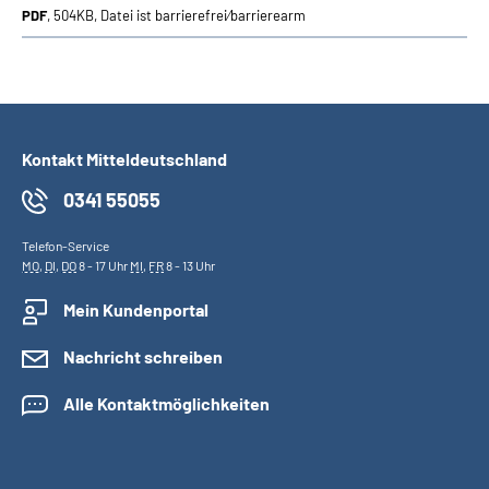
PDF
, 504KB, Datei ist barrierefrei⁄barrierearm
Kontakt Mitteldeutschland
0341 55055
Telefon-Service
MO
,
DI
,
DO
8 - 17 Uhr
MI
,
FR
8 - 13 Uhr
Mein Kundenportal
Nachricht schreiben
Alle Kontaktmöglichkeiten