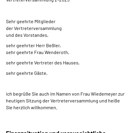
Online-Services
Inhalte in Gebärdensprache (DGS)
Sehr geehrte Mitglieder
der Vertreterversammlung
und des Vorstandes,
Leichte Sprache
sehr geehrter Herr Beßler,
sehr geehrte Frau Wenderoth,
Suche
sehr geehrte Vertreter des Hauses,
sehr geehrte Gäste,
Mein Kundenportal
ich begrüße Sie auch im Namen von Frau Wiedemeyer zur
heutigen Sitzung der Vertreterversammlung und heiße
Sie herzlich willkommen.