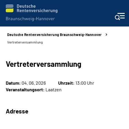
Deutsche Rentenversicherung Braunschweig-Hannover
Services
Vertreterversammlung
Beratung und Kontakt
Vertreterversammlung
Unsere Kliniken
Datum:
04. 06. 2026
Uhrzeit:
13:00 Uhr
Karriere
Veranstaltungsort:
Laatzen
Presse
Adresse
Über uns