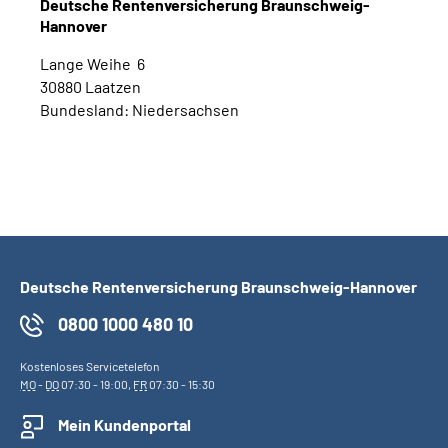
Deutsche Rentenversicherung Braunschweig-
Online-Services
Hannover
Lange Weihe 6
Inhalte in Gebärdensprache (DGS)
30880 Laatzen
Bundesland: Niedersachsen
Leichte Sprache
Suche
Mein Kundenportal
Deutsche Rentenversicherung Braunschweig-Hannover
0800 1000 480 10
Kostenloses Servicetelefon
MO
-
DO
07:30 - 19:00,
FR
07:30 - 15:30
Mein Kundenportal