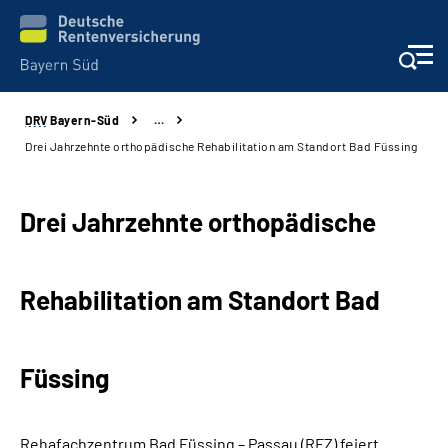
DRV
Bayern-Süd
…
Beratung und Kontakt
Drei Jahrzehnte orthopädische Rehabilitation am Standort Bad Füssing
Karriere
Drei Jahrzehnte orthopädische
Presse
Rehabilitation am Standort Bad
Rehaverbund
Über Uns
Füssing
Inhalte in Gebärdensprache (DGS)
Rehafachzentrum Bad Füssing – Passau (RFZ) feiert