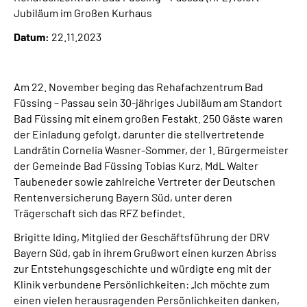
Leichte Sprache
Jubiläum im Großen Kurhaus
Datum:
22.11.2023
Suche
Am 22. November beging das Rehafachzentrum Bad
Füssing – Passau sein 30-jähriges Jubiläum am Standort
Mein Kundenportal
Bad Füssing mit einem großen Festakt. 250 Gäste waren
der Einladung gefolgt, darunter die stellvertretende
Landrätin Cornelia Wasner-Sommer, der 1. Bürgermeister
der Gemeinde Bad Füssing Tobias Kurz, MdL Walter
Taubeneder sowie zahlreiche Vertreter der Deutschen
Rentenversicherung Bayern Süd, unter deren
Trägerschaft sich das RFZ befindet.
Brigitte Iding, Mitglied der Geschäftsführung der DRV
Bayern Süd, gab in ihrem Grußwort einen kurzen Abriss
zur Entstehungsgeschichte und würdigte eng mit der
Klinik verbundene Persönlichkeiten: „Ich möchte zum
einen vielen herausragenden Persönlichkeiten danken,