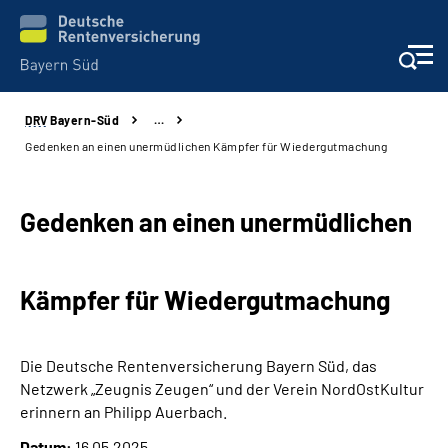
DRV
Bayern-Süd
…
Beratung und Kontakt
Gedenken an einen unermüdlichen Kämpfer für Wiedergutmachung
Karriere
Gedenken an einen unermüdlichen
Presse
Kämpfer für Wiedergutmachung
Rehaverbund
Über Uns
Die Deutsche Rentenversicherung Bayern Süd, das
Netzwerk „Zeugnis Zeugen“ und der Verein NordOstKultur
Inhalte in Gebärdensprache (DGS)
erinnern an Philipp Auerbach.
Datum:
16.05.2025