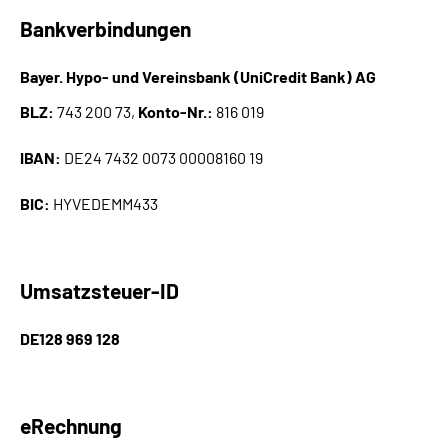
Leichte Sprache
Bankverbindungen
Suche
Bayer. Hypo- und Vereinsbank (UniCredit Bank) AG
BLZ:
743 200 73,
Konto-Nr.:
816 019
Mein Kundenportal
IBAN:
DE24 7432 0073 00008160 19
BIC:
HYVEDEMM433
Umsatzsteuer-ID
DE128 969 128
eRechnung