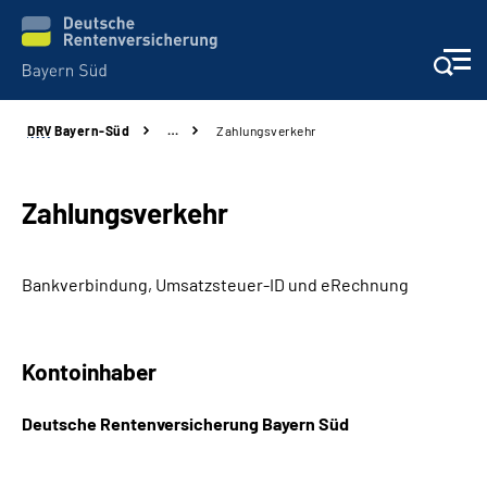
DRV
Bayern-Süd
…
Zahlungsverkehr
Beratung und Kontakt
Karriere
Zahlungsverkehr
Presse
Bankverbindung, Umsatzsteuer-ID und eRechnung
Rehaverbund
Kontoinhaber
Über Uns
Deutsche Rentenversicherung Bayern Süd
Inhalte in Gebärdensprache (DGS)