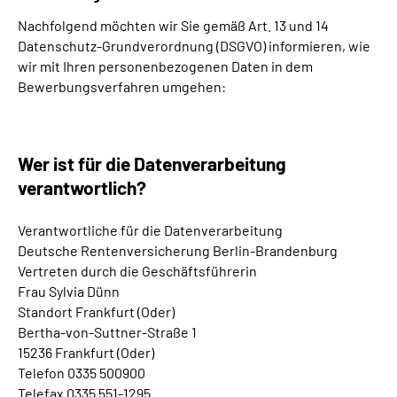
Inhalte in Gebärdensprache (DGS)
Nachfolgend möchten wir Sie gemäß Art. 13 und 14
Datenschutz-Grundverordnung (DSGVO) informieren, wie
Leichte Sprache
wir mit Ihren personenbezogenen Daten in dem
Bewerbungsverfahren umgehen:
Suche
Wer ist für die Datenverarbeitung
verantwortlich?
Mein Kundenportal
Verantwortliche für die Datenverarbeitung
Deutsche Rentenversicherung Berlin-Brandenburg
Vertreten durch die Geschäftsführerin
Frau Sylvia Dünn
Standort Frankfurt (Oder)
Bertha-von-Suttner-Straße 1
15236 Frankfurt (Oder)
Telefon 0335 500900
Telefax 0335 551-1295