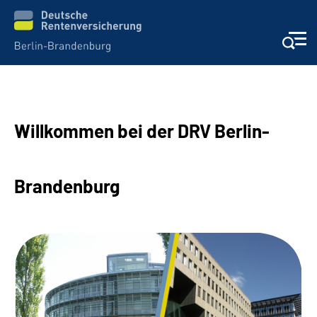
Aktuelles
Willkommen bei der DRV Berlin-
Services
Karriere
Brandenburg
Presse
Über uns
Online-Services