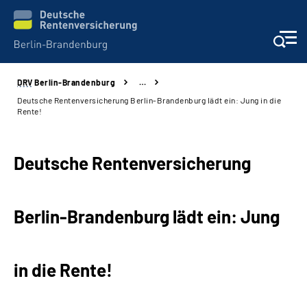
DRV
Berlin-Brandenburg
…
Aktuelles
Deutsche Rentenversicherung Berlin-Brandenburg lädt ein: Jung in die
Rente!
Services
Deutsche Rentenversicherung
Karriere
Presse
Berlin-Brandenburg lädt ein: Jung
Über uns
in die Rente!
Online-Services