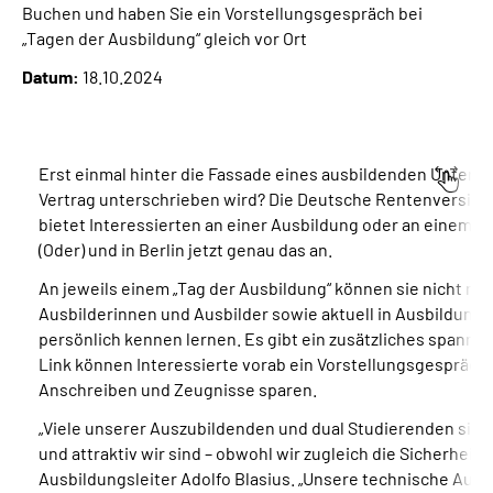
Buchen und haben Sie ein Vorstellungsgespräch bei
Inhalte in Gebärdensprache (DGS)
„Tagen der Ausbildung“ gleich vor Ort
Leichte Sprache
Datum:
18.10.2024
Suche
Erst einmal hinter die Fassade eines ausbildenden Unter
Vertrag unterschrieben wird? Die Deutsche Rentenversic
bietet Interessierten an einer Ausbildung oder an einem d
Mein Kundenportal
(Oder) und in Berlin jetzt genau das an.
An jeweils einem „Tag der Ausbildung“ können sie nicht nu
Ausbilderinnen und Ausbilder sowie aktuell in Ausbildung
persönlich kennen lernen. Es gibt ein zusätzliches spann
Link können Interessierte vorab ein Vorstellungsge­spräch 
Anschreiben und Zeugnisse sparen.
„Viele unserer Auszubildenden und dual Studierenden sind
und attraktiv wir sind – obwohl wir zugleich die Sicherheit 
Ausbildungsleiter Adolfo Blasius. „Unsere technische Auss