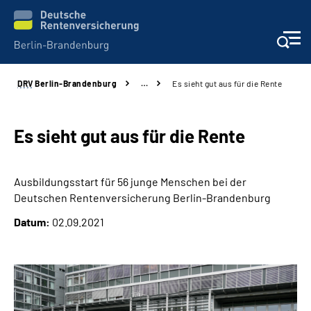
DRV
Berlin-Brandenburg
…
Es sieht gut aus für die Rente
Aktuelles
Services
Es sieht gut aus für die Rente
Karriere
Ausbildungsstart für 56 junge Menschen bei der
Deutschen Rentenversicherung Berlin-Brandenburg
Presse
Datum:
02.09.2021
Über uns
Online-Services