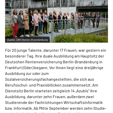
Inhalte in Gebärdensprache (DGS)
Leichte Sprache
Suche
Quelle:
DRV Berlin-Brandenburg
Für 20 junge Talente, darunter 17 Frauen, war gestern ein
Mein Kundenportal
besonderer Tag. Ihre duale Ausbildung am Hauptsitz der
Deutschen Rentenversicherung Berlin-Branden­burg in
Frankfurt (Oder) begann. Vor ihnen liegt eine dreijährige
Ausbildung zur oder zum
Sozialversicherungsfachangestellten, die sich aus
Berufsschul- und Praxis­blöcken zusammensetzt. Am
Dienstsitz Berlin starteten zeitgleich 14 „Azubis“ ihre
Ausbildung, darunter zehn Frauen, außerdem zwei
Studierende der Fach­rich­tungen Wirtschaftsinformatik
bzw. Informatik. Ab Mitte September werden zehn Studie­