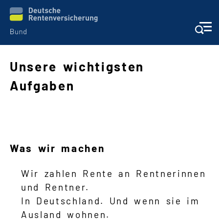
Unsere wichtigsten
Aufgaben
Aufgaben
Auskunft + Beratung
Prävention + Rehabilitation
Was wir machen
Wer leitet die DRV Bund
Wir zahlen Rente an Rentnerinnen
Navigation
und Rentner.
In Deutschland. Und wenn sie im
Ausland wohnen.