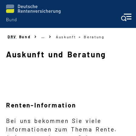
DRV
Bund
…
Auskunft + Beratung
Aufgaben
Auskunft und Beratung
Auskunft + Beratung
Prävention + Rehabilitation
Wer leitet die DRV Bund
Renten-Information
Navigation
Bei uns bekommen Sie viele
Informationen zum Thema Rente.