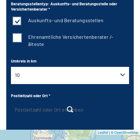
Beratungsstellentyp: Auskunfts- und Beratungsstelle oder
Versichertenberater *
Auskunfts- und Beratungsstellen
Ehrenamtliche Versichertenberater /-
älteste
Umkreis in km
10
10
Postleitzahl oder Ort *
20
30
Leaflet
| ©
OpenStreetMap
40