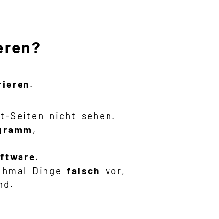
eren?
rieren
.
t-Seiten nicht sehen.
ogramm
,
oftware
.
hmal Dinge
falsch
vor,
nd.