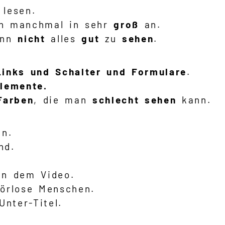
lesen.
ten manchmal in sehr
groß
an.
dann
nicht
alles
gut
zu
sehen
.
Links und Schalter und Formulare
.
lemente.
Farben
, die man
schlecht sehen
kann.
n.
nd.
in dem Video.
hörlose Menschen.
nter-Titel.