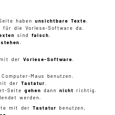
-Seite haben
unsichtbare Texte
.
 für die Vorlese-Software da.
exten
sind
falsch
.
rstehen
.
mit der
Vorlese-Software
.
 Computer-Maus benutzen.
mit der
Tastatur
.
et-Seite
gehen
dann
nicht
richtig.
blendet werden.
ite mit der
Tastatur
benutzen,
en
.