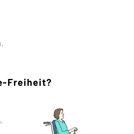
d.
-Freiheit?
n.