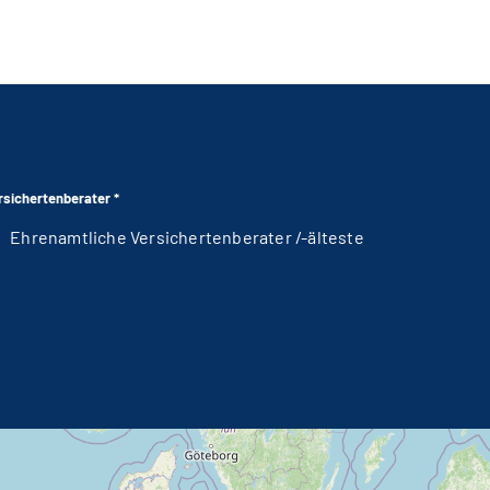
Beratungsstellentyp: Auskunfts- und Beratungsstelle oder Versichertenberater *
Ehrenamtliche Versichertenberater /-älteste