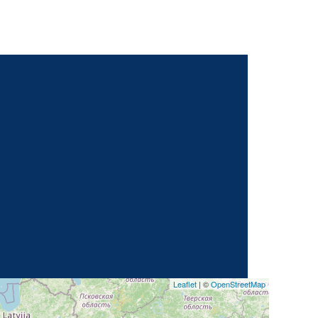
Leaflet
| ©
OpenStreetMap