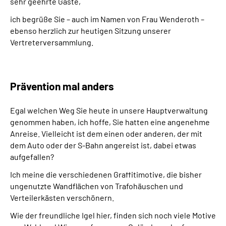
sehr geehrte Gäste,
Online-Services
ich begrüße Sie – auch im Namen von Frau Wenderoth –
ebenso herzlich zur heutigen Sitzung unserer
Inhalte in Gebärdensprache (DGS)
Vertreterversammlung.
Leichte Sprache
Prävention mal anders
Suche
Egal welchen Weg Sie heute in unsere Hauptverwaltung
genommen haben, ich hoffe, Sie hatten eine angenehme
Anreise. Vielleicht ist dem einen oder anderen, der mit
Mein Kundenportal
dem Auto oder der S-Bahn angereist ist, dabei etwas
aufgefallen?
Ich meine die verschiedenen Graffitimotive, die bisher
ungenutzte Wandflächen von Trafohäuschen und
Verteilerkästen verschönern.
Wie der freundliche Igel hier, finden sich noch viele Motive