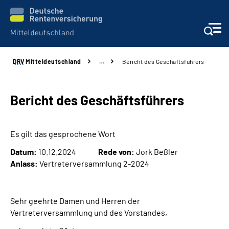
DRV
Mitteldeutschland
…
Bericht des Geschäftsführers
Aktuelles
Beratung und Kontakt
Bericht des Geschäftsführers
Formulare
Es gilt das gesprochene Wort
Datum:
10.12.2024
Rede von:
Jork Beßler
Karriere
Anlass:
Vertreterversammlung 2-2024
Presse
Sehr geehrte Damen und Herren der
Über uns
Vertreterversammlung und des Vorstandes,