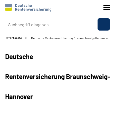
Prävention
Startseite
Deutsche Rentenversicherung Braunschweig-Hannover
Reha
Deutsche
Rente
Beratung & Kontakt
Rentenversicherung Braunschweig-
Experten
Hannover
Über uns & Presse
Online-Services