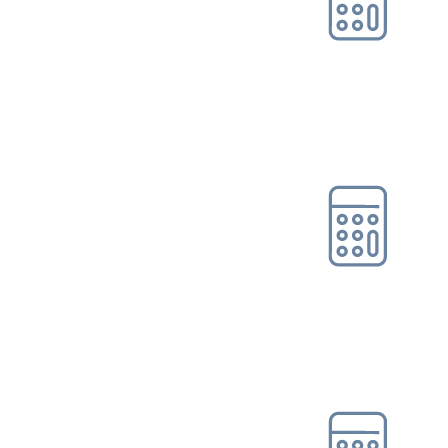
Leichte Sprache
Suche
Online-Tool DRV
Ohne Registrierung
Mein Kundenportal
Gleitzonen-/Übergangs­
bereichs­rec...
Online-Tool DRV
Ohne Registrierung
Hinzuverdienstrechner