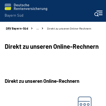
DRV
Bayern-Süd
…
Direkt zu unseren Online-Rechnern
Beratung und Kontakt
Karriere
Direkt zu unseren Online-Rechnern
Presse
Rehaverbund
Direkt zu unseren Online-Rechnern
Über Uns
Barwertrechner
Inhalte in Gebärdensprache (DGS)