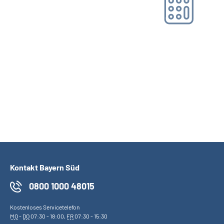
Online-Tool DRV
Ohne Registrierung
Kontakt Bayern Süd
0800 1000 48015
Kostenloses Servicetelefon
MO
-
DO
07:30 - 18:00,
FR
07:30 - 15:30