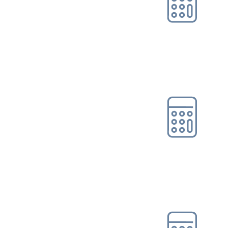
Online-Tool DRV
Ohne Registrierung
Rentenbeginn-/
Rentenhöhenrechner
Online-Tool DRV
Ohne Registrierung
Rentenschätzer