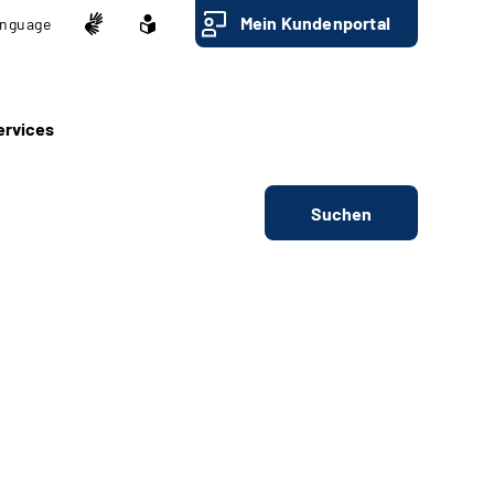
Mein Kundenportal
nguage
ervices
Suchen