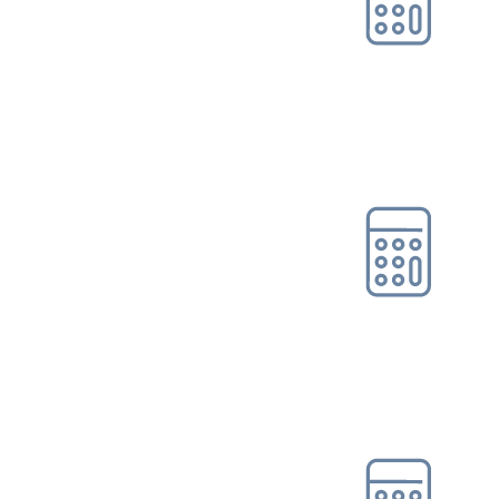
Leichte Sprache
Suche
Online-Tool DRV
Ohne Registrierung
Mein Kundenportal
Gleitzonen-/Übergangs­
bereichs­rec...
Online-Tool DRV
Ohne Registrierung
Hinzuverdienstrechner