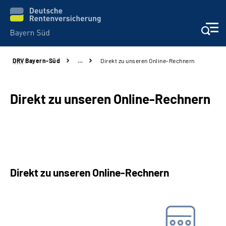
DRV
Bayern-Süd
…
Direkt zu unseren Online-Rechnern
Beratung und Kontakt
Karriere
Direkt zu unseren Online-Rechnern
Presse
Rehaverbund
Direkt zu unseren Online-Rechnern
Über Uns
Barwertrechner
Inhalte in Gebärdensprache (DGS)