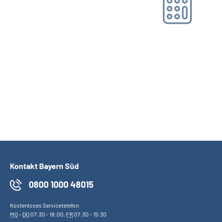
Online-Tool DRV
Ohne Registrierung
Kontakt Bayern Süd
0800 1000 48015
Kostenloses Servicetelefon
MO
-
DO
07:30 - 18:00,
FR
07:30 - 15:30