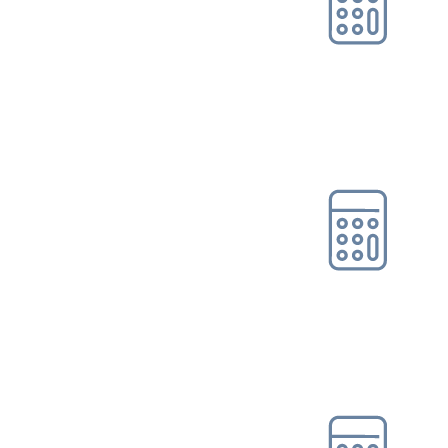
Online-Tool DRV
Ohne Registrierung
Rentenbeginn-/
Rentenhöhenrechner
Online-Tool DRV
Ohne Registrierung
Rentenschätzer