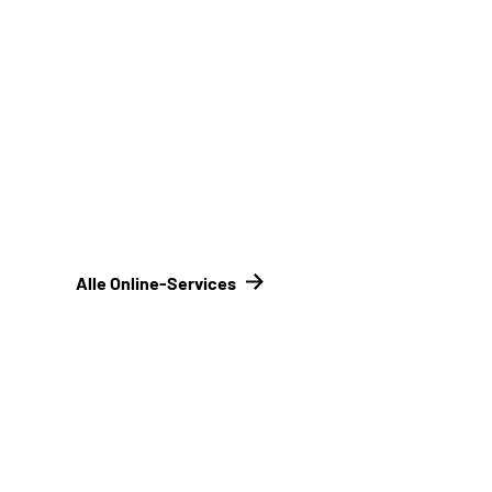
Signaturkarte
Online-Tool DRV
Mit Registrierung
Alle Online-Services