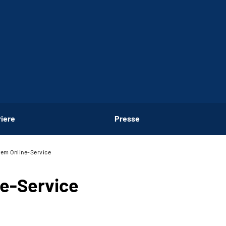
riere
Presse
rem Online-Service
ne-Service