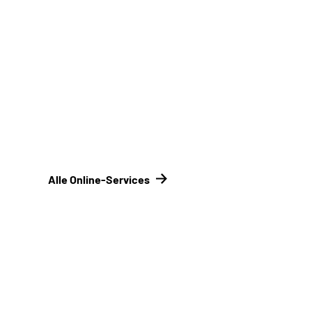
Signaturkarte
Online-Tool DRV
Mit Registrierung
Alle Online-Services