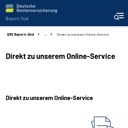
DRV
Bayern-Süd
…
Direkt zu unserem Online-Service
Beratung und Kontakt
Karriere
Direkt zu unserem Online-Service
Presse
Rehaverbund
Direkt zu unserem Online-Service
Über Uns
Antrag online stellen
Inhalte in Gebärdensprache (DGS)