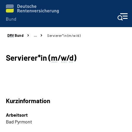
DRV
Bund
…
Servierer*in (m/w/d)
Beratung & Kontakt
Reha-Zentren
Servierer*in (
m
/
w
/
d
)
Presse
Karriere
Kurzinformation
Über uns
Arbeitsort
Online-Services
Bad Pyrmont