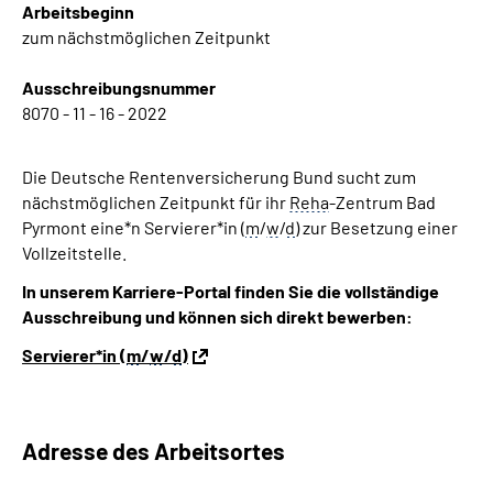
Arbeitsbeginn
Inhalte in Gebärdensprache (DGS)
zum nächstmöglichen Zeitpunkt
Leichte Sprache
Ausschreibungsnummer
8070 - 11 - 16 - 2022
Suche
Die Deutsche Rentenversicherung Bund sucht zum
nächstmöglichen Zeitpunkt für ihr
Reha
-Zentrum Bad
Pyrmont eine*n Servierer*in (
m
/
w
/
d
) zur Besetzung einer
Mein Kundenportal
Vollzeitstelle.
In unserem Karriere-Portal finden Sie die vollständige
Ausschreibung und können sich direkt bewerben:
Servierer*in (
m
/
w
/
d
)
Adresse des Arbeitsortes