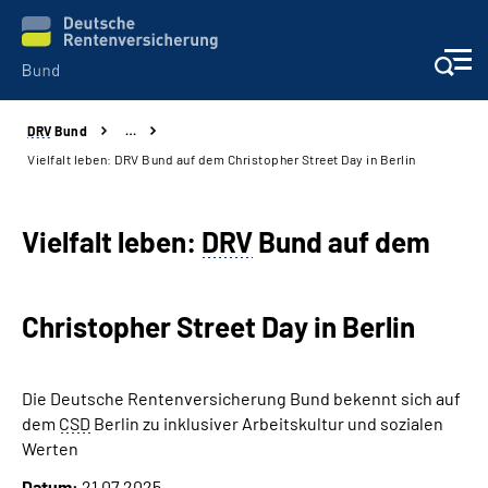
DRV
Bund
…
Beratung & Kontakt
Vielfalt leben: DRV Bund auf dem Christopher Street Day in Berlin
Reha-Zentren
Vielfalt leben:
DRV
Bund auf dem
Presse
Christopher Street Day in Berlin
Karriere
Über uns
Die Deutsche Rentenversicherung Bund bekennt sich auf
dem
CSD
Berlin zu inklusiver Arbeitskultur und sozialen
Online-Services
Werten
Datum:
21.07.2025