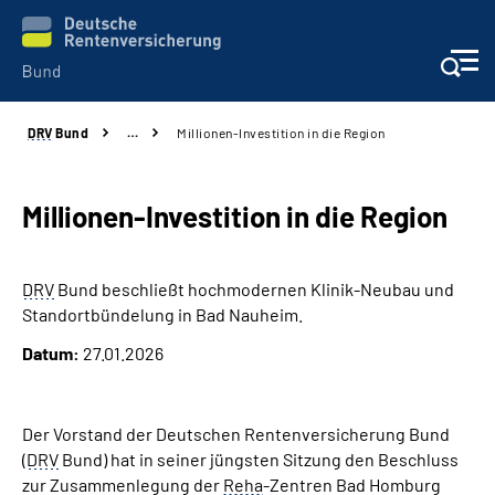
DRV
Bund
…
Millionen-Investition in die Region
Beratung & Kontakt
Reha-Zentren
Millionen-Investition in die Region
Presse
DRV
Bund beschließt hochmodernen Klinik-Neubau und
Standortbündelung in Bad Nauheim.
Karriere
Datum:
27.01.2026
Über uns
Der Vorstand der Deutschen Rentenversicherung Bund
Online-Services
(
DRV
Bund) hat in seiner jüngsten Sitzung den Beschluss
zur Zusammenlegung der
Reha
-Zentren Bad Homburg