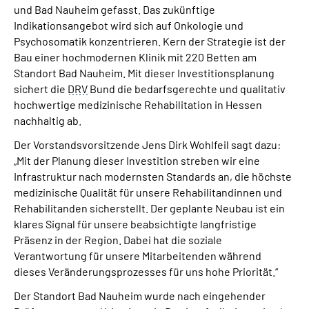
und Bad Nauheim gefasst. Das zukünftige
Inhalte in Gebärdensprache (DGS)
Indikationsangebot wird sich auf Onkologie und
Psychosomatik konzentrieren. Kern der Strategie ist der
Leichte Sprache
Bau einer hochmodernen Klinik mit 220 Betten am
Standort Bad Nauheim. Mit dieser Investitionsplanung
Suche
sichert die
DRV
Bund die bedarfsgerechte und qualitativ
hochwertige medizinische Rehabilitation in Hessen
nachhaltig ab.
Der Vorstandsvorsitzende Jens Dirk Wohlfeil sagt dazu:
Mein Kundenportal
„Mit der Planung dieser Investition streben wir eine
Infrastruktur nach modernsten Standards an, die höchste
medizinische Qualität für unsere Rehabilitandinnen und
Rehabilitanden sicherstellt. Der geplante Neubau ist ein
klares Signal für unsere beabsichtigte langfristige
Präsenz in der Region. Dabei hat die soziale
Verantwortung für unsere Mitarbeitenden während
dieses Veränderungsprozesses für uns hohe Priorität.“
Der Standort Bad Nauheim wurde nach eingehender