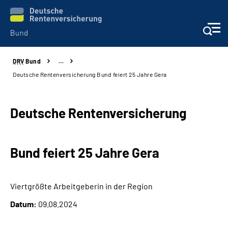
DRV
Bund
…
Beratung & Kontakt
Deutsche Rentenversicherung Bund feiert 25 Jahre Gera
Reha-Zentren
Deutsche Rentenversicherung
Presse
Bund feiert 25 Jahre Gera
Karriere
Über uns
Viertgrößte Arbeitgeberin in der Region
Datum:
09.08.2024
Online-Services