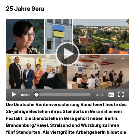
Inhalte in Gebärdensprache (DGS)
25 Jahre Gera
Leichte Sprache
Suche
Mein Kundenportal
Keine
Deutsch
00:00
00:00
Die Deutsche Rentenversicherung Bund feiert heute das
25-jährige Bestehen ihres Standorts in Gera mit einem
Festakt
. Die Dienststelle in
Gera gehört neben Berlin,
Brandenburg/Havel, Stralsund und Würzburg zu ihren
fünf Standorten. A
ls viertgrößte Arbeitgeberin bildet sie