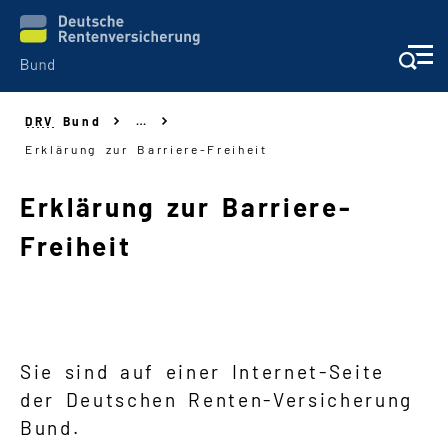
DRV
Bund
…
Aufgaben
Erklärung zur Barriere-Freiheit
Auskunft + Beratung
Erklärung zur Barriere
-
Freiheit
Prävention + Rehabilitation
Wer leitet die DRV Bund
Navigation
Sie sind auf einer Internet-Seite
der Deutschen Renten-Versicherung
Bund.