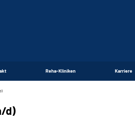
akt
Reha-Kliniken
Karriere
d)
/d)