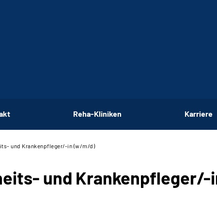
akt
Reha-Kliniken
Karriere
its- und Krankenpfleger/-in (w/m/d)
eits- und Krankenpfleger/-