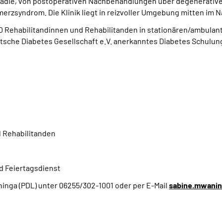
ädie, von postoperativen Nachbehandlungen über degenerative
rzsyndrom. Die Klinik liegt in reizvoller Umgebung mitten im 
500 Rehabilitandinnen und Rehabilitanden in stationären/ambulan
Deutsche Diabetes Gesellschaft e.V. anerkanntes Diabetes Schul
d Rehabilitanden
d Feiertagsdienst
inga (PDL) unter 06255/302-1001 oder per E-Mail
sabine.mwani