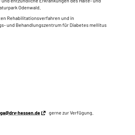
 und entzündliche Erkrankungen des Halte- und
Naturpark Odenwald.
ten Rehabilitationsverfahren und in
ungs- und Behandlungszentrum für Diabetes mellitus
nga@drv-hessen.de
gerne zur Verfügung.