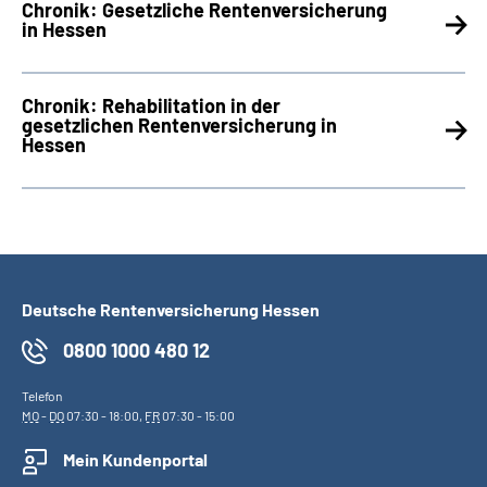
Chronik: Gesetzliche Rentenversicherung
Inhalte in Gebärdensprache (DGS)
in Hessen
Leichte Sprache
Chronik: Rehabilitation in der
gesetzlichen Rentenversicherung in
Suche
Hessen
Mein Kundenportal
Deutsche Rentenversicherung Hessen
0800 1000 480 12
Telefon
MO
-
DO
07:30 - 18:00,
FR
07:30 - 15:00
Mein Kundenportal