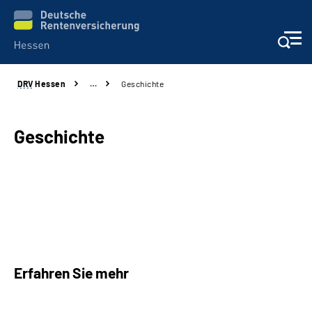
DRV
Hessen
…
Geschichte
Online-Services
Beratung und Kontakt
Geschichte
Reha-Kliniken
Karriere
Magazine
Erfahren Sie mehr
Über uns