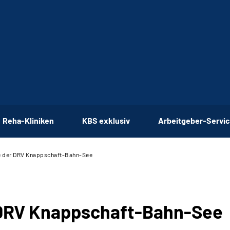
Reha-Kliniken
KBS exklusiv
Arbeitgeber-Servi
e der DRV Knappschaft-Bahn-See
 DRV Knappschaft-Bahn-See