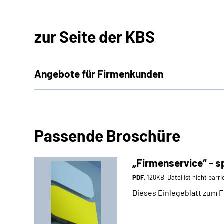
zur Seite der KBS
An­ge­bo­te für Fir­men­kun­den
Passende Broschüre
„Firmenservice“ - s
PDF
, 128KB, Datei ist nicht barri
Dieses Einlegeblatt zum F