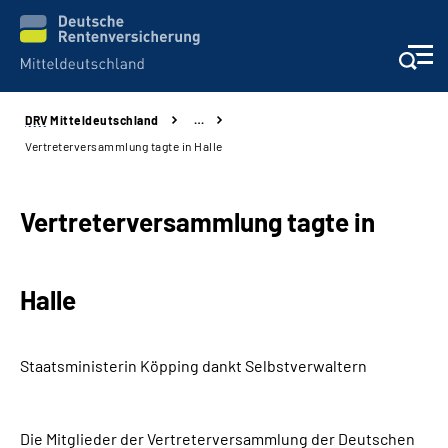
DRV
Mitteldeutschland
…
Aktuelles
Vertreterversammlung tagte in Halle
Beratung und Kontakt
Vertreterversammlung tagte in
Formulare
Halle
Karriere
Presse
Staatsministerin Köpping dankt Selbstverwaltern
Über uns
Die Mitglieder der Vertreterversammlung der Deutschen