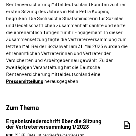
Rentenversicherung Mitteldeutschland konnten zu ihrer
Online-Services
ersten Sitzung des Jahres in Halle Petra Köpping
begrüßen. Die Sächsische Staatsministerin für Soziales
Inhalte in Gebärdensprache (DGS)
und Gesellschaftlichen Zusammenhalt dankte und ehrte
die ehrenamtlich Tätigen für ihr Engagement. In dieser
Leichte Sprache
Zusammensetzung tagte die Vertreterversammlung zum
letzten Mal. Bei der Sozialwahl am 31. Mai 2023 wurden die
ehrenamtlichen Vertreterinnen und Vertreter der
Suche
Versicherten und Arbeitgeber neu gewählt. Zu der
zweitägigen Veranstaltung hat die Deutsche
Rentenversicherung Mitteldeutschland eine
Mein Kundenportal
Pressemitteilung
herausgegeben.
Zum Thema
Ergebnisniederschrift über die Sitzung
der Vertreterversammlung 1/2023
PDF
, 215KB, Datei ist barrierefrei⁄barrierearm