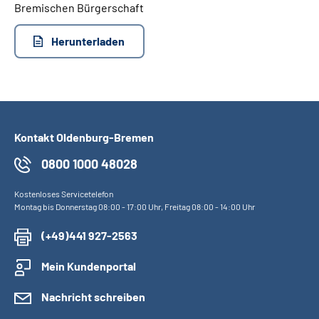
Bremischen Bürgerschaft
Inhalte in Gebärdensprache (DGS)
Herunterladen
Leichte Sprache
Suche
Kontakt Oldenburg-Bremen
Mein Kundenportal
0800 1000 48028
Kostenloses Servicetelefon
Montag bis Donnerstag 08:00 - 17:00 Uhr, Freitag 08:00 - 14:00 Uhr
(+49)441 927-2563
Mein Kundenportal
Nachricht schreiben