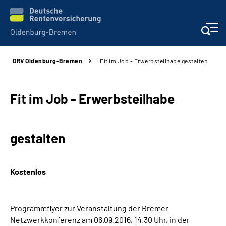
DRV
Oldenburg-Bremen
Fit im Job - Erwerbsteilhabe gestalten
Services
Beratung und Kontakt
Fit im Job - Erwerbsteilhabe
Reha-Kliniken
gestalten
Karriere
Kostenlos
Presse
Über Uns
Programmflyer zur Veranstaltung der Bremer
Netzwerkkonferenz am 06.09.2016, 14.30 Uhr, in der