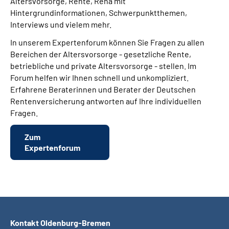
Altersvorsorge, Rente, Reha mit
Inhalte in Gebärdensprache (DGS)
Hintergrundinformationen, Schwerpunktthemen,
Interviews und vielem mehr.
Leichte Sprache
In unserem Expertenforum können Sie Fragen zu allen
Bereichen der Altersvorsorge - gesetzliche Rente,
Suche
betriebliche und private Altersvorsorge - stellen. Im
Forum helfen wir Ihnen schnell und unkompliziert.
Erfahrene Beraterinnen und Berater der Deutschen
Rentenversicherung antworten auf Ihre individuellen
Mein Kundenportal
Fragen.
Zum
Expertenforum
Kontakt Oldenburg-Bremen