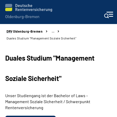
DRV
Oldenburg-Bremen
…
Services
Duales Studium "Management Soziale Sicherheit"
Beratung und Kontakt
Duales Studium "
Management
Reha-Kliniken
Soziale Sicherheit"
Karriere
Presse
Unser Studiengang ist der
Bachelor of Laws
-
Management
Soziale Sicherheit / Schwerpunkt
Über Uns
Rentenversicherung