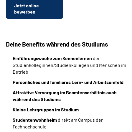
Inhalte in Gebärdensprache (DGS)
Jetzt online
bewerben
Leichte Sprache
Suche
Deine Benefits während des Studiums
Einführungswoche zum Kennenlernen
der
Mein Kundenportal
Studienkolleginnen/Studienkollegen und Menschen im
Betrieb
Persönliches und familiäres Lern- und Arbeitsumfeld
Attraktive Versorgung im Beamtenverhältnis auch
während des Studiums
Kleine Lehrgruppen im Studium
Studentenwohnheim
direkt am Campus der
Fachhochschule