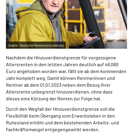
Inhalte in Gebärdensprache (DGS)
Leichte Sprache
Suche
Quelle:
Deutsche Rentenversicherung
Nachdem die Hinzuverdienstgrenze für vorgezogene
Mein Kundenportal
Altersrenten in den letzten Jahren deutlich auf 46.060
Euro angehoben worden war, fällt sie ab dem kommenden
Jahr komplett weg. Damit können Rentnerinnen und
Rentner ab dem 01.01.2023 neben dem Bezug ihrer
Altersrente unbegrenzt hinzuverdienen, ohne dass
dieses eine Kürzung der Renten zur Folge hat.
Durch den Wegfall der Hinzuverdienstgrenze soll die
Flexibilität beim Übergang vom Erwerbsleben in den
Ruhestand erhöht und dem bestehenden Arbeits- und
Fachkräftemangel entgegengewirkt werden.