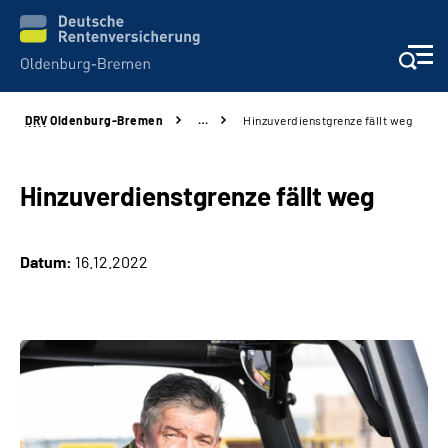
DRV
Oldenburg-Bremen
…
Hinzuverdienstgrenze fällt weg
Services
Beratung und Kontakt
Hinzuverdienstgrenze fällt weg
Reha-Kliniken
Datum:
16.12.2022
Karriere
Presse
Über Uns