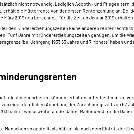
ndsätzlich nicht notwendig. Lediglich Adoptiv- und Pflegeelter
ht, erhält die Mütterrente von der ersten Rentenzahlung an. Bei 
e März 2019 neu berechnet. Für die Zeit ab Januar 2019 erhalten
außer den Kindererziehungszeiten keine anderen rentenrechtlic
en. Fünf Jahre mit Kindererziehungszeiten genügen, um die Warte
altersgrenze (bei Jahrgang 1953 65 Jahre und 7 Monate) haben und
sminderungsrenten
rhaft nicht mehr arbeiten können, erhalten unter bestimmten 
t von einer deutlichen Anhebung der Zurechnungszeit von 62 Ja
 2031 schrittweise weiter auf 67 Jahre. Maßgebend für die Daue
Menschen so gestellt, als hätten sie nach dem Eintritt der E