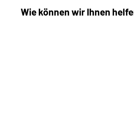
Wie können wir Ihnen helf
Antrag stellen
Neuen Antrag stellen
Gespeicherten Antrag fort
Kommunikation mit uns