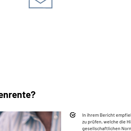
kt­möglichkeiten Renten­
wenrente?
In ihrem Bericht empfie
zu prüfen, welche die 
gesellschaftlichen No