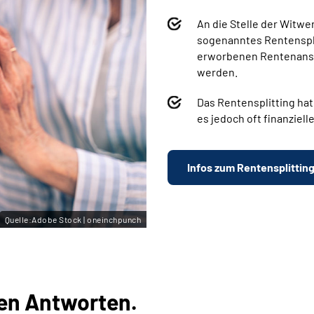
An die Stelle der Witwe
sogenanntes Rentenspli
erworbenen Rentenanspr
werden.
Das Rentensplitting hat
es jedoch oft finanziell
Infos zum Rentensplittin
Quelle:Adobe Stock | oneinchpunch
en Antworten.