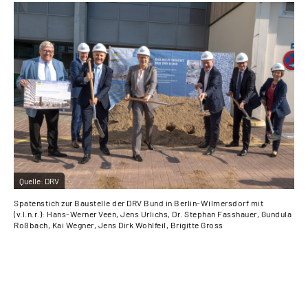
Quelle:
DRV
Qu
Spatenstich zur Baustelle der DRV Bund in Berlin-Wilmersdorf mit
Spa
(v.l.n.r.): Hans-Werner Veen, Jens Urlichs, Dr. Stephan Fasshauer, Gundula
(v.
Roßbach, Kai Wegner, Jens Dirk Wohlfeil, Brigitte Gross
Roß