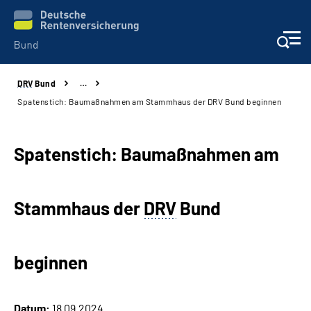
DRV
Bund
…
Beratung & Kontakt
Spatenstich: Baumaßnahmen am Stammhaus der DRV Bund beginnen
Reha-Zentren
Spatenstich: Baumaßnahmen am
Presse
Stammhaus der
DRV
Bund
Karriere
Über uns
beginnen
Online-Services
Datum:
18.09.2024