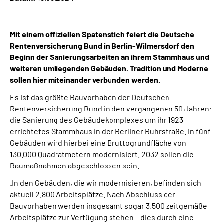
Inhalte in Gebärdensprache (DGS)
Mit einem offiziellen Spatenstich feiert die Deutsche
Leichte Sprache
Rentenversicherung Bund in Berlin-Wilmersdorf den
Beginn der Sanierungsarbeiten an ihrem Stammhaus und
Suche
weiteren umliegenden Gebäuden. Tradition und Moderne
sollen hier miteinander verbunden werden.
Es ist das größte Bauvorhaben der Deutschen
Mein Kundenportal
Rentenversicherung Bund in den vergangenen 50 Jahren:
die Sanierung des Gebäudekomplexes
um ihr 1923
errichtetes Stammhaus
in der Berliner Ruhrstraße. In fünf
Gebäuden wird hierbei eine Bruttogrundfläche von
130.000 Quadratmetern modernisiert. 2032 sollen die
Baumaßnahmen abgeschlossen sein.
„In den Gebäuden, die wir modernisieren, befinden sich
aktuell 2.800 Arbeitsplätze. Nach Abschluss der
Bauvorhaben werden insgesamt sogar 3.500 zeitgemäße
Arbeitsplätze zur Verfügung stehen – dies durch eine