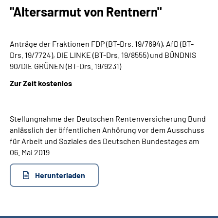
Inhalte in Gebärdensprache (DGS)
"Altersarmut von Rentnern"
Leichte Sprache
Anträge der Fraktionen FDP (BT-Drs. 19/7694), AfD (BT-
Drs. 19/7724), DIE LINKE (BT-Drs. 19/8555) und BÜNDNIS
Suche
90/DIE GRÜNEN (BT-Drs. 19/9231)
Zur Zeit kostenlos
Mein Kundenportal
Stellungnahme der Deutschen Rentenversicherung Bund
anlässlich der öffentlichen Anhörung vor dem Ausschuss
für Arbeit und Soziales des Deutschen Bundestages am
06. Mai 2019
Herunterladen