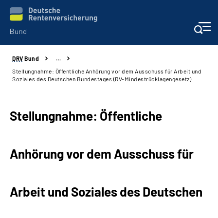
DRV
Bund
…
Beratung & Kontakt
Stellungnahme: Öffentliche Anhörung vor dem Ausschuss für Arbeit und
Soziales des Deutschen Bundestages (RV-Mindestrücklagengesetz)
Reha-Zentren
Stellungnahme: Öffentliche
Presse
Karriere
Anhörung vor dem Ausschuss für
Über uns
Arbeit und Soziales
des Deutschen
Online-Services