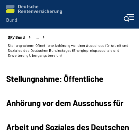
DRV
Bund
…
Beratung & Kontakt
Stellungnahme: Öffentliche Anhörung vor dem Ausschuss für Arbeit und
Soziales des Deutschen Bundestages (Energiepreispauschale und
Erweiterung Übergangsbereich)
Reha-Zentren
Presse
Stellungnahme: Öffentliche
Karriere
Anhörung vor dem Ausschuss für
Über uns
Arbeit und Soziales
des Deutschen
Online-Services