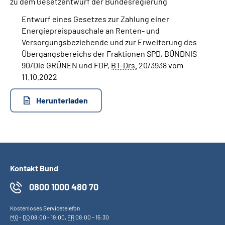
zu dem Gesetzentwurf der Bundesregierung
Entwurf eines Gesetzes zur Zahlung einer
Energiepreispauschale an Renten- und
Versorgungsbeziehende und zur Erweiterung des
Übergangsbereichs der Fraktionen
SPD
, BÜNDNIS
90/Die GRÜNEN
und
FDP,
BT-Drs.
20/3938 vom
11.10.2022
Herunterladen
Kontakt Bund
0800 1000 480 70
Kostenloses Servicetelefon
MO
-
DO
08:00 - 19:00,
FR
08:00 - 15:30